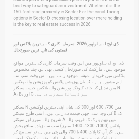
best way to safeguard an investment. Whether it is the
150-foot road proximity in Sector F or the canal-facing
options in Sector D, choosing location over mere holding
is the key to real estate success in 2026.
ڈی ایچ اے بہاولپور 2026: سرمایہ کاری کے بہترین بلاکس اور
قیمتوں کی تازہ ترین صورتحال
ڈی ایچ اے بہاولپور میں اس وقت سرمایہ کاری کے بہترین مواقع
موجود ہیں۔ مارکیٹ کی صورتحال کیسی بھی ہو، چند مخصوص
بلاکس میں خریدار ہمیشہ موجود رہتے ہیں۔ اس وقت سب سے
اہم مشورہ یہ ہے کہ نان پوزیشن پلاٹس کو پوزیشن والے پلاٹس
میں تبدیل کیا جائے کیونکہ پوزیشن والے بلاکس جیسے سیکٹر N،
A، B، اور C میں ڈیمانڈ بہت زیادہ ہے۔
سیکٹر N میں 700، 600 اور 300 کی پٹیاں اپنی بہترین لوکیشن
کی وجہ سے اچھی قیمت دے رہی ہیں۔ اسی طرح سیکٹر B کے
شروع والے نمبرز اور سیکٹر A میں تھیم پارک کے قریب والے
پلاٹس (1000، 1300، 1400 نمبرز) سب سے زیادہ منافع بخش
ہیں۔ اگر آپ کا پلاٹ 400 یا 700 والی پٹی میں ہے تو اسے بیچ کر
بہتر لوکیشن پر شفٹ ہونا زیادہ فائدہ مند ہے کیونکہ اچھی