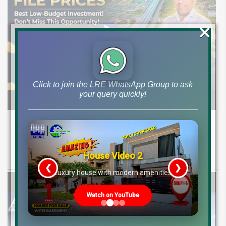
×
Click to join the LRE WhatsApp Group to ask
your query quickly!
Sapphire Bay Lahore Real Estate Update
Low Cost 7 Marla 15 Marla 1 Kanal File
Rates 2026
House Video 2
❮
❯
re
Luxury house with modern amenities
Watch on YouTube