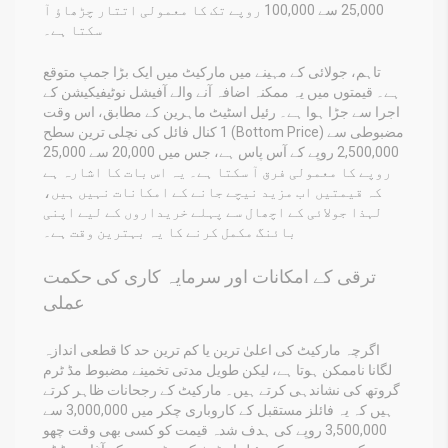
25,000 سے 100,000 روپے تک کا معمولی اتتار چڑھاؤ آ
سکتا ہے۔
تاہم، جولائی کے مہینے میں مارکیٹ میں ایک بڑا جمپ متوقع
ہے۔ قیمتوں میں یہ ممکنہ اضافہ آنے والے آفیشل نوٹیفیکیشن کے
اجرا سے جڑا ہوا ہے۔ رئیل اسٹیٹ ماہرین کے مطابق، اس وقت
1 کنال فائل کی نچلی ترین سطح (Bottom Price) مضبوطی سے
2,500,000 روپے کے آس پاس ہے، جس میں 20,000 سے 25,000
روپے کا معمولی فرق آ سکتا ہے۔ یہ اس بات کا اشارہ ہے
کہ قیمتیں اب مزید نیچے جانے کے امکانات نہیں ہیں،
لہذا جولائی کے اچھال سے پہلے خریداروں کے لیے اپنی
بائنگ مکمل کرنے کا یہ بہترین وقت ہے۔
ترقی کے امکانات اور سرمایہ کاری کی حکمت
عملی
اگرچہ مارکیٹ کی اعلیٰ ترین یا کم ترین حد کا قطعی اندازہ
لگانا ناممکن ہوتا ہے، لیکن طویل مدتی تخمینے مضبوط مڈ ٹرم
گروتھ کی نشاندہی کرتے ہیں۔ مارکیٹ کے رجحانات ظاہر کرتے
ہیں کہ یہ فائلز مستقبل کے کاروباری چکر میں 3,000,000 سے
3,500,000 روپے کی ہدف شدہ قیمت کو کسی بھی وقت چھو