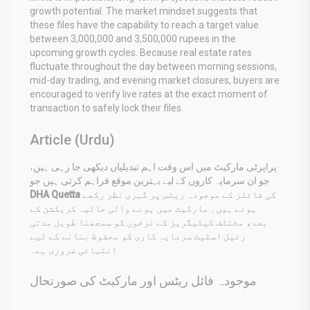
growth potential. The market mindset suggests that
these files have the capability to reach a target value
between 3,000,000 and 3,500,000 rupees in the
upcoming growth cycles. Because real estate rates
fluctuate throughout the day between morning sessions,
mid-day trading, and evening market closures, buyers are
encouraged to verify live rates at the exact moment of
transaction to safely lock their files.
Article (Urdu)
پراپرٹی مارکیٹ میں اس وقت اہم تبدیلیاں دیکھی جا رہی ہیں،
جو ان سرمایہ کاروں کے لیے بہترین موقع فراہم کرتی ہیں جو
DHA Quetta
کی فائلز کے موجودہ ریٹس پر گہری نظر رکھے
ہوئے ہیں۔ مارکیٹ میں ہونے والی حالیہ کریکشن کے
بعد، مختلف کیٹیگریز کے نرخوں کو سمجھنا طویل مدتی
رئیل اسٹیٹ سرمایہ کاری کو محفوظ بنانے کے لیے
انتہائی ضروری ہے۔
موجودہ فائل ریٹس اور مارکیٹ کی صورتحال