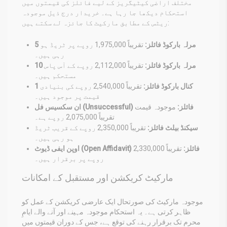
مختلف اراضی کیٹیگریز کے لیے فائلز کی قیمتوں میں
استحکام دیکھا جا رہا ہے۔ خریدار درج ذیل موجودہ
ریٹس کے مطابق مارکیٹ کا جائزہ لے سکتے ہیں:
5 مرلہ بارکوڈ فائلز:
تقریباً 1,975,000 روپے پر ٹریڈ ہو
رہی ہیں۔
10 مرلہ بارکوڈ فائلز:
تقریباً 2,112,000 روپے کے آس پاس
مستحکم ہیں۔
1 کنال بارکوڈ فائلز:
تقریباً 2,540,000 روپے کی بنیادی
قیمت پر موجود ہیں۔
ان سکسیس فل (Unsuccessful) فائلز:
موجودہ قیمت
تقریباً 2,075,000 روپے ہے۔
سیکنڈ بیلٹ فائلز:
تقریباً 2,350,000 روپے کے قریب ٹریڈ
ہو رہی ہیں۔
اوپن ایفی ڈیوٹ (Open Affidavit) فائلز:
تقریباً 2,330,000
روپے پر برقرار ہیں۔
مارکیٹ کریکشن اور مستقبل کے امکانات
موجودہ مارکیٹ کی صورتحال ایک عارضی کریکشن کے عمل کو
ظاہر کرتی ہے۔ یہ استحکام موجودہ مہینے اور آنے والے ایامِ
محرم تک برقرار رہنے کی توقع ہے، جس کے دوران قیمتوں میں