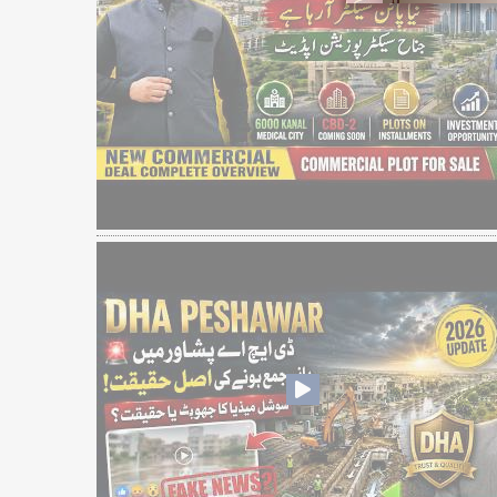
❮
 Video 1
for sale in DHA Lahore
 on YouTube