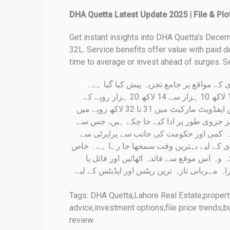
DHA Quetta Latest Update 2025 | File & Plo
Get instant insights into DHA Quetta’s Dece
32L. Service benefits offer value with paid 
time to average or invest ahead of surges. S
ی کے مواقع پر جامع تجزیہ پیش کیا گیا ہے۔
دسمبر 2025 کے مطابق، پانچ مرلہ بارکوڈ فائل تقریباً 11 لاکھ روپے میں دستیاب ہے، جبکہ دس مرلہ فائل کی قیمت 14 لاکھ 10 ہزار سے 14 لاکھ 20 ہزار روپے کے
درمیان ہے۔ ایک کنال بارکوڈ فائل اس وقت تقریباً 24 لاکھ 25 ہزار روپے کی قیمت میں دستیاب ہے، جبکہ اس کی اوپن ایفڈویٹ مارکیٹ میں 31 تا 32 لاکھ روپے میں
ز جزوی طور پر ادا کیے جا چکے ہیں، جس سے
ہ کمی اور حکومت کی جانب سے پراپرٹی سے
ری کے لیے بہترین وقت سمجھا جا رہا ہے۔ خاص
ہ وہ اس موقع سے فائدہ اٹھائیں اور فائل یا
 مہربانی تازہ ترین ریٹس اور اپڈیٹس کے لیے
Tags: DHA Quetta,Lahore Real Estate,property
advice,investment options,file price trends,b
review