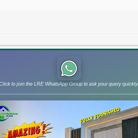
Click to join the LRE WhatsApp Group to ask your query quickly
LDA CITY LAHORE BIG ANNOUNCEM
Plots & Development Update 202
Discover LDA City Lahore updates: Nawaz Sh
plots, Jinnah Sector possession,