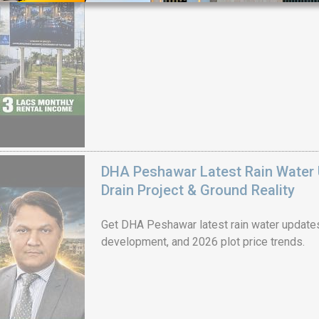
House Video 2
Luxury house with modern amenities
Watch on YouTube
DHA Peshawar Latest Rain Water 
Drain Project & Ground Reality
Get DHA Peshawar latest rain water updates, 
development, and 2026 plot price trends.