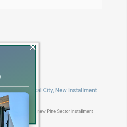
×
!
ENT: Medical City, New Installment
6
arif Medical City, new Pine Sector installment