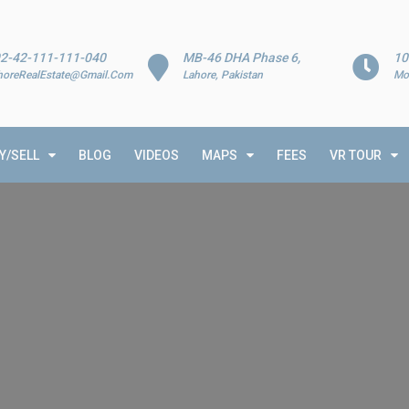
2-42-111-111-040
MB-46 DHA Phase 6,
10
horeRealEstate@Gmail.Com
Lahore, Pakistan
Mo
Y/SELL
BLOG
VIDEOS
MAPS
FEES
VR TOUR