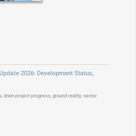
❯
House V
Prime Location But S
Watch on Y
Update 2026: Development Status,
drain project progress, ground reality, sector