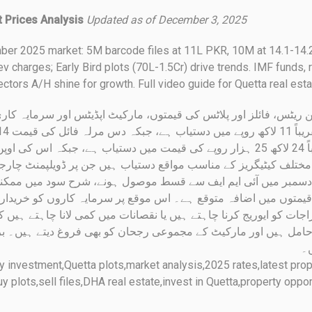
t Prices Analysis
Updated as of December 3, 2025
mber 2025 market: 5M barcode files at 11L PKR, 10M at 14.1-14.2
dev charges; Early Bird plots (70L-1.5Cr) drive trends. IMF fund
ectors A/H shine for growth. Full video guide for Quetta real e
ین ریٹس، فائلز اور پلاٹس کی قیمتوں، مارکیٹ اپڈیٹس اور سرمایہ کار
مختلف کیٹیگریز کے مناسب مواقع دستیاب ہیں جن پر ڈویلپمنٹ چارج
 دسمبر میں آئی ایم ایف سے قسط موصول ہونے، شرح سود میں ممکن
قیمتوں میں اضافہ متوقع ہے۔ اس موقع پر سرمایہ کاروں کو خریدا
راجات کو ایوریج کرنا چاہتے ہیں یا نقصانات میں کمی لانا چاہتے ہیں ک
حامل ہیں اور مارکیٹ کے مجموعی رجحان کو بھی فروغ دیتے ہیں۔ براہ
ں۔
 investment,Quetta plots,market analysis,2025 rates,latest prope
uy plots,sell files,DHA real estate,invest in Quetta,property opp