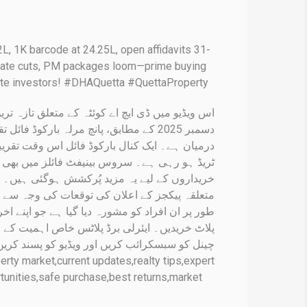
L, 1K barcode at 24.25L, open affidavits 31-
s, rate cuts, PM packages loom—prime buying
state investors! #DHAQuetta #QuettaProperty
اس ویڈیو میں ڈی ایچ اے کوئٹہ کے متعلق تازہ تر
ٹریڈ ہو رہی ہے۔ سروس بینیفٹ فائلز میں بھی 
خریداروں کے لیے یہ مزید پُرکشش ہوگئی ہیں۔
متعلقہ پیکجز کے اعلان کی توقعات کی وجہ سے 
طور پر ان افراد کو مشورہ دیا گیا ہے جو اپنے اخ
پلاٹ خریدیں۔ ایئرلی برڈ پلاٹس خاص اہمیت کے 
چینل کو سبسکرائب کریں اور ویڈیو کو پسند کری
rty market,current updates,realty tips,expert
ortunities,safe purchase,best returns,market