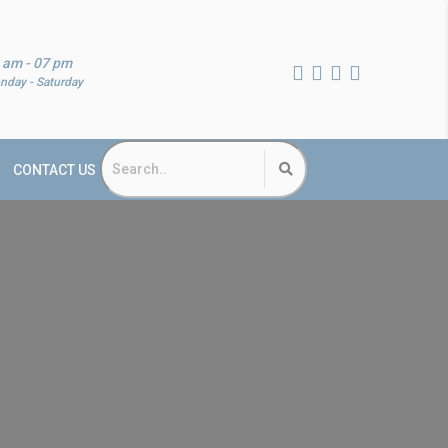
 am - 07 pm
nday - Saturday
CONTACT US